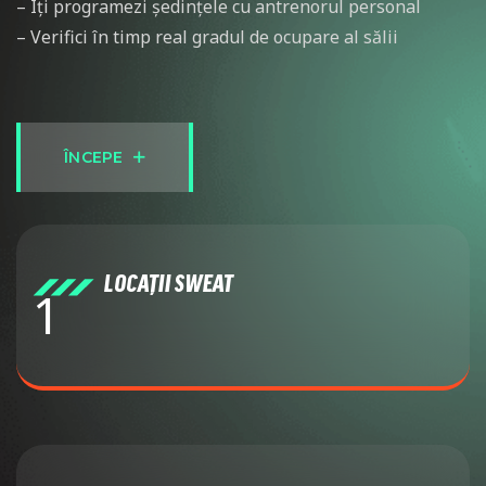
– ⁠Îți programezi ședințele cu antrenorul personal
– ⁠Verifici în timp real gradul de ocupare al sălii
Î
N
C
E
P
E
LOCAȚII SWEAT
1