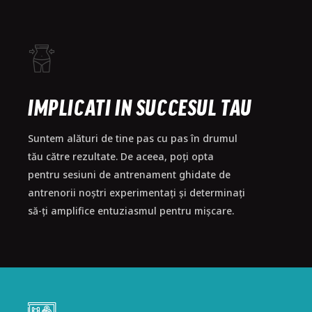
IMPLICATI IN SUCCESUL TAU
IMPLICATI IN SUCCESUL TAU
Suntem alături de tine pas cu pas în drumul
Suntem alături de tine pas cu pas în drumul
tău către rezultate. De aceea, poți opta
tău către rezultate. De aceea, poți opta
pentru sesiuni de antrenament ghidate de
pentru sesiuni de antrenament ghidate de
antrenorii noștri experimentați și determinați
antrenorii noștri experimentați și determinați
să-ți amplifice entuziasmul pentru mișcare.
să-ți amplifice entuziasmul pentru mișcare.