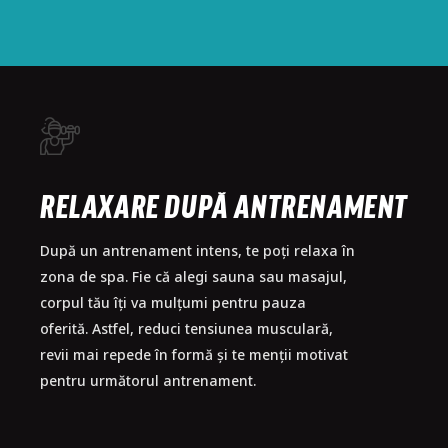
RELAXARE DUPĂ ANTRENAMENT
RELAXARE DUPĂ ANTRENAMENT
După un antrenament intens, te poți relaxa în
După un antrenament intens, te poți relaxa în
zona de spa. Fie că alegi sauna sau masajul,
zona de spa. Fie că alegi sauna sau masajul,
corpul tău îți va mulțumi pentru pauza
corpul tău îți va mulțumi pentru pauza
oferită. Astfel, reduci tensiunea musculară,
oferită. Astfel, reduci tensiunea musculară,
revii mai repede în formă și te menții motivat
revii mai repede în formă și te menții motivat
pentru următorul antrenament.
pentru următorul antrenament.