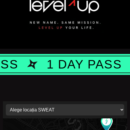
1 DAY PASS
1 DA
PROGRES
RE